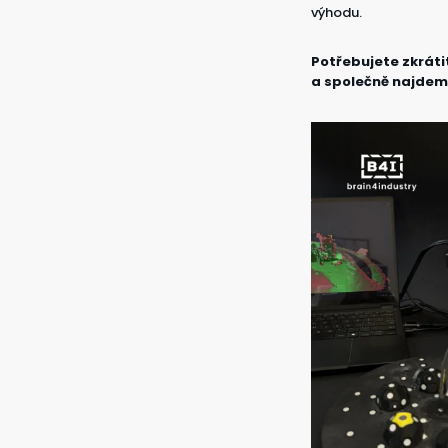
výhodu.
Potřebujete zkráti
a společně najdeme