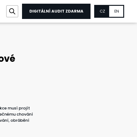
DIGITÁLNÍ AUDIT ZDARMA
CZ
EN
lové
kce musí projít
utečnému chování
vání, obrábění