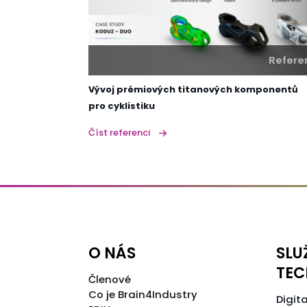
Refere
Vývoj prémiových titanových komponentů
pro cyklistiku
Číst referenci
O NÁS
SLU
TEC
Členové
Co je Brain4Industry
Digita