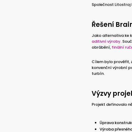
Společnost Litostroj 
Řešení Brai
Jako alternativa ke
aditivní výroby
. Sou
obrábění,
finální ruč
Cílem bylo prověřit,
konvenční výrobní po
turbín.
Výzvy proje
Projekt definovalo n
Úprava konstruk
Výroba přesného