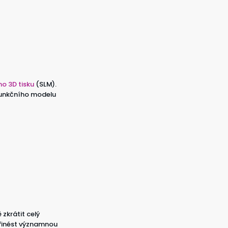
o 3D tisku
(SLM).
funkčního modelu
zkrátit celý
řinést významnou