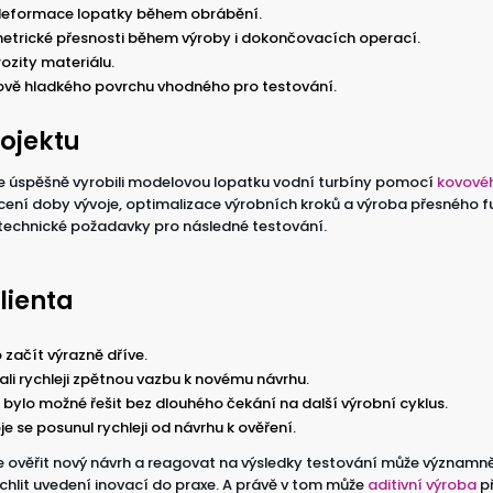
a deformace lopatky během obrábění.
trické přesnosti během výroby i dokončovacích operací.
ozity materiálu.
ově hladkého povrchu vhodného pro testování.
ojektu
me úspěšně vyrobili modelovou lopatku vodní turbíny pomocí
kovovéh
cení doby vývoje, optimalizace výrobních kroků a výroba přesného 
 technické požadavky pro následné testování.
lienta
začít výrazně dříve.
kali rychleji zpětnou vazbu k novému návrhu.
bylo možné řešit bez dlouhého čekání na další výrobní cyklus.
e se posunul rychleji od návrhu k ověření.
 ověřit nový návrh a reagovat na výsledky testování může významně 
ychlit uvedení inovací do praxe. A právě v tom může
aditivní výroba
p