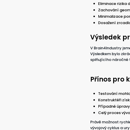
Eliminace rizik
Zachování geome
Minimalizace por
Dosažení zrcadl
Výsledek pr
V Brain4Industry js
Výsledkem bylo zkrá
splňujícího náročné
Přínos pro k
Testování mohlo 
Konstruktéři zís
Případné úpravy 
Celý proces vývoj
Právě možnost rychle
vývojový cyklus a ur