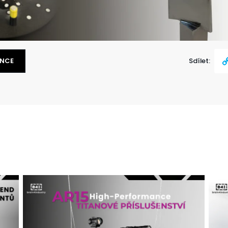
ENCE
Sdílet:
Cop
Link