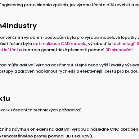
Engineering proto hledala způsob, jak výrobu těchto dílů urychlit a ze
n4Industry
 konvenčním výrobním postupům byla pro výrobu modelové lopatky 
částí řešení byla
optimalizace CAD modelu
, výroba dílu
technologií 
ní leštění
a kontrola geometrické přesnosti pomocí
3D skenování
.
 zda může aditivní výroba dosáhnout stejné nebo vyšší kvality výsled
stupy a zároveň nabídnout rychlejší a efektivnější cestu pro budou
ktu
ěkolik zásadních technických požadavků:
čního návrhu s ohledem na aditivní výrobu a následné CNC obrábění
 tenkostěnného profilu pomocí 3D tisku kovů.