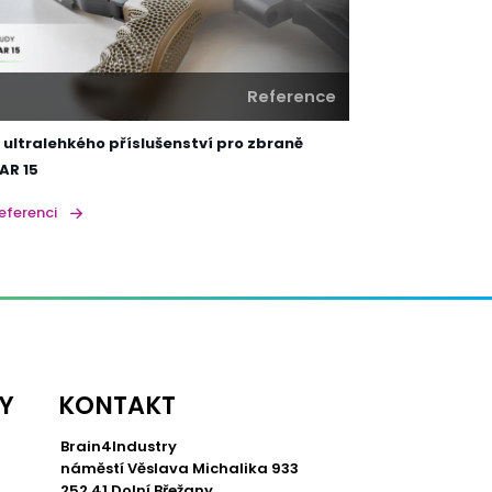
Reference
 ultralehkého příslušenství pro zbraně
AR 15
referenci
Y
KONTAKT
Brain4Industry
náměstí Věslava Michalika 933
252 41 Dolní Břežany