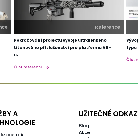
nce
Reference
Pokračování projektu vývoje ultralehkého
Vývoj
titanového příslušenství pro platformu AR-
typu 
15
Číst 
Číst referenci
ŽBY A
UŽITEČNÉ ODKAZ
HNOLOGIE
Blog
Akce
lizace a AI