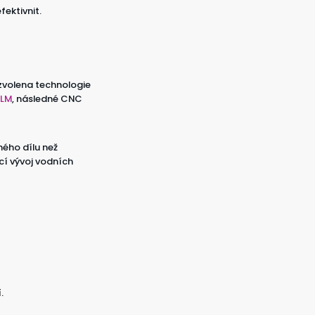
fektivnit.
zvolena technologie
SLM
, následné CNC
ného dílu než
cí vývoj vodních
.