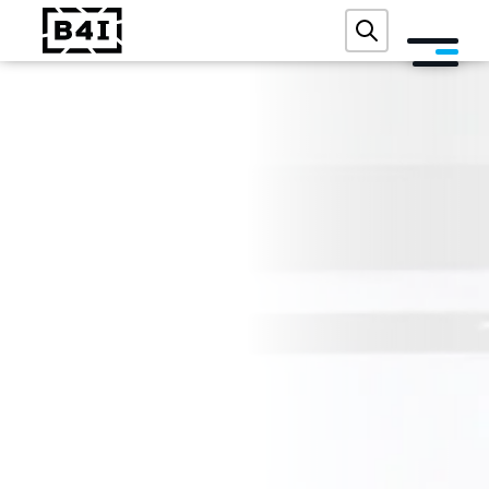
O NÁS
SLUŽBY A TECHNOLOGIE
AKADEMIE
REFERENCE
AKCE
BLOG
KONTAKT
DIGITÁLNÍ AUDIT ZDARMA