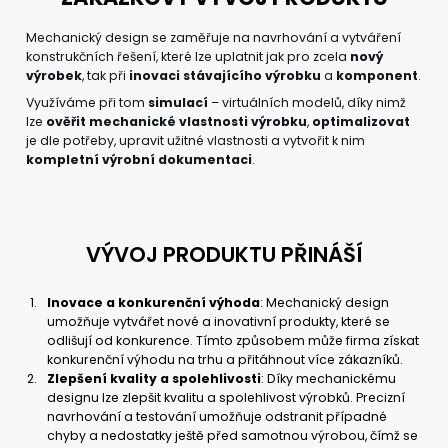
Mechanický design se zaměřuje na navrhování a vytváření
konstrukčních řešení, které lze uplatnit jak pro zcela
nový
výrobek
, tak při
inovaci stávajícího výrobku
a
komponent
.
Využíváme při tom
simulací
– virtuálních modelů, díky nimž
lze
ověřit mechanické vlastnosti výrobku
,
optimalizovat
je dle potřeby, upravit užitné vlastnosti a vytvořit k nim
kompletní výrobní dokumentaci
.
VÝVOJ PRODUKTU PŘINÁŠÍ
Inovace a konkurenční výhoda
: Mechanický design
umožňuje vytvářet nové a inovativní produkty, které se
odlišují od konkurence. Tímto způsobem může firma získat
konkurenční výhodu na trhu a přitáhnout více zákazníků.
Zlepšení kvality a spolehlivosti
: Díky mechanickému
designu lze zlepšit kvalitu a spolehlivost výrobků. Precizní
navrhování a testování umožňuje odstranit případné
chyby a nedostatky ještě před samotnou výrobou, čímž se