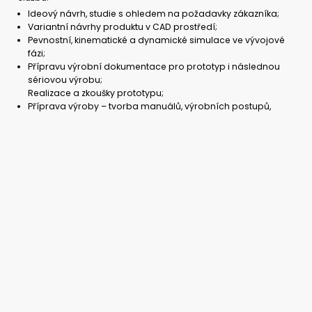
Ideový návrh, studie s ohledem na požadavky zákazníka;
Variantní návrhy produktu v CAD prostředí;
Pevnostní, kinematické a dynamické simulace ve vývojové
fázi;
Přípravu výrobní dokumentace pro prototyp i následnou
sériovou výrobu;
Realizace a zkoušky prototypu;
Příprava výroby – tvorba manuálů, výrobních postupů,
návodek;
Konzultace se zákazníkem v celém průběhu projektu;
Využití pokročilých výrobních technologií se zaměřením na
aditivní výrobu, které umožňují výrobu dříve nevyrobitelných
geometrií, individualizovaných produktů či montážních
přípravků. Dochází ke zjednodušování sestav či agregování
více funkcí v rámci jednoho produktu.
Hluboké a komplexní znalosti expertů konsorcia o aditivních
technologiích umožňují firmám získat jedinečný a vysoce
konkurenceschopný produkt.
Chcete posunout svůj