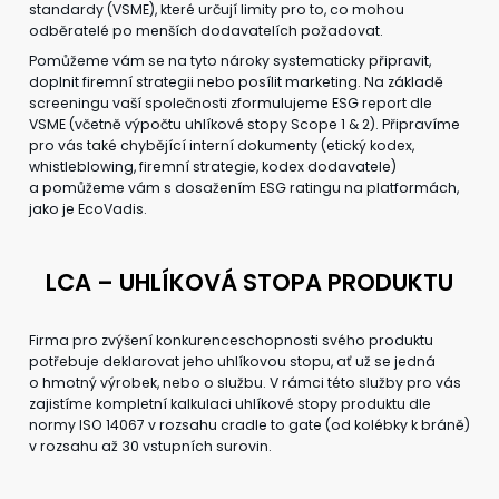
standardy (VSME), které určují limity pro to, co mohou
odběratelé po menších dodavatelích požadovat.
Pomůžeme vám se na tyto nároky systematicky připravit,
doplnit firemní strategii nebo posílit marketing. Na základě
screeningu vaší společnosti zformulujeme ESG report dle
VSME (včetně výpočtu uhlíkové stopy Scope 1 & 2). Připravíme
pro vás také chybějící interní dokumenty (etický kodex,
whistleblowing, firemní strategie, kodex dodavatele)
a pomůžeme vám s dosažením ESG ratingu na platformách,
jako je EcoVadis.
LCA – UHLÍKOVÁ STOPA PRODUKTU
Firma pro zvýšení konkurenceschopnosti svého produktu
potřebuje deklarovat jeho uhlíkovou stopu, ať už se jedná
o hmotný výrobek, nebo o službu. V rámci této služby pro vás
zajistíme kompletní kalkulaci uhlíkové stopy produktu dle
normy ISO 14067 v rozsahu cradle to gate (od kolébky k bráně)
v rozsahu až 30 vstupních surovin.