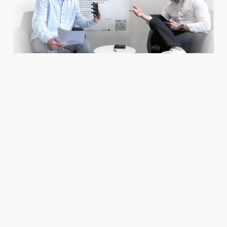
JAK PROBÍHÁ PROCES SPOLUPRÁCE?
Konzultant konsorcia projde se zákazníkem záměr:
jaké
aktivity v oblasti udržitelnosti a dekarbonizace plánuje
realizovat.
Specialista na udržitelnost na základě analýzy navrhne
plán nefinannčího poradenství.
Po odsouhlasení postupu bude uzavřena smlouva
o poradenství. Služba je hrazena až z 80 % prostřednictvím
veřejné podpory v rámci programu EDIH2 (část podpory je
v režimu de minimis).
Specialista poskytuje zpětnou vazbu k interním ESG
dokumentům, pomáhá se získání reportů a ratingů