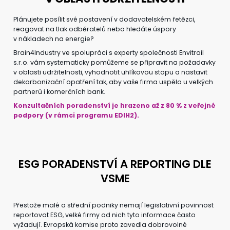
Plánujete posílit své postavení v dodavatelském řetězci,
reagovat na tlak odběratelů nebo hledáte úspory
v nákladech na energie?
Brain4Industry ve spolupráci s experty společnosti Envitrail
s.r.o. vám systematicky pomůžeme se připravit na požadavky
v oblasti udržitelnosti, vyhodnotit uhlíkovou stopu a nastavit
dekarbonizační opatření tak, aby vaše firma uspěla u velkých
partnerů i komerčních bank.
Konzultačních poradenství je hrazeno až z 80 % z veřejné
podpory (v rámci programu EDIH2).
ESG PORADENSTVÍ A REPORTING DLE
VSME
Přestože malé a střední podniky nemají legislativní povinnost
reportovat ESG, velké firmy od nich tyto informace často
vyžadují. Evropská komise proto zavedla dobrovolné