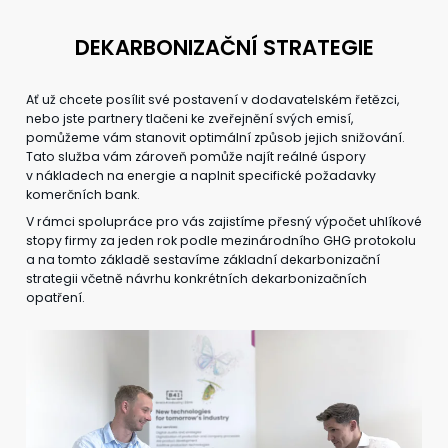
DEKARBONIZAČNÍ STRATEGIE
Ať už chcete posílit své postavení v dodavatelském řetězci,
nebo jste partnery tlačeni ke zveřejnění svých emisí,
pomůžeme vám stanovit optimální způsob jejich snižování.
Tato služba vám zároveň pomůže najít reálné úspory
v nákladech na energie a naplnit specifické požadavky
komerčních bank.
V rámci spolupráce pro vás zajistíme přesný výpočet uhlíkové
stopy firmy za jeden rok podle mezinárodního GHG protokolu
a na tomto základě sestavíme základní dekarbonizační
strategii včetně návrhu konkrétních dekarbonizačních
opatření.