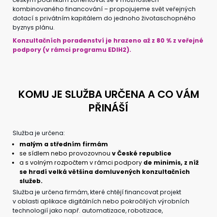
kombinovaného financování – propojujeme svět veřejných
dotací s privátním kapitálem do jednoho životaschopného
byznys plánu.
Konzultačních poradenství je hrazeno až z 80 % z veřejné
podpory (v rámci programu EDIH2).
KOMU JE SLUŽBA URČENA A CO VÁM
PŘINÁŠÍ
Služba je určena:
malým a středním firmám
se sídlem nebo provozovnou
v České republice
a s volným rozpočtem v rámci podpory
de minimis, z níž
se hradí velká většina domluvených konzultačních
služeb.
Služba je určena firmám, které chtějí financovat projekt
v oblasti aplikace digitálních nebo pokročilých výrobních
technologií jako např. automatizace, robotizace,