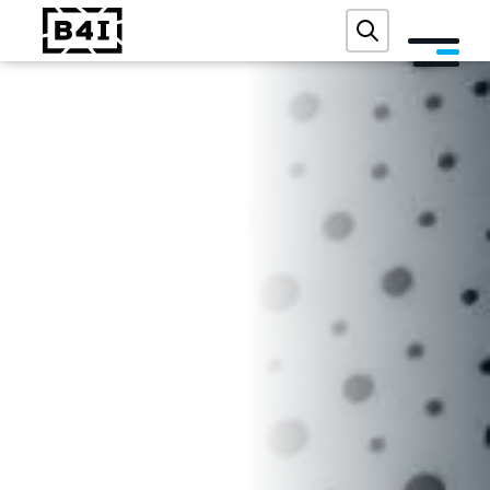
O NÁS
SLUŽBY A TECHNOLOGIE
AKADEMIE
REFERENCE
AKCE
BLOG
KONTAKT
DIGITÁLNÍ AUDIT ZDARMA