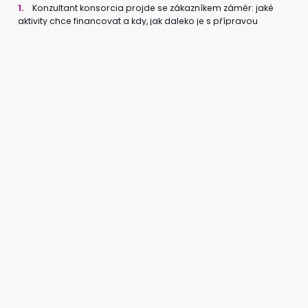
1.
Konzultant konsorcia projde se zákazníkem záměr: jaké
aktivity chce financovat a kdy, jak daleko je s přípravou
projektu, jak je nastaven harmonogram, jaké jsou další
finanční zdroje projektů pro spolufinancování, jaké jsou
dosavadní finanční výsledky firmy atd.
2.
Dotační / Finanční specialista na základě analýzy
navrhneme plán dotačního / strategického finančního
poradenství.
3.
Po odsouhlasení postupu bude uzavřena smlouva
o poradenství. Služba je hrazena až z 80 % prostřednictvím
veřejné podpory v rámci programu EDIH2 (část podpory je
v režimu de minimis).
4.
Specialista poskytuje zpětnou vazbu k dotačním
žádostem a pomáhá s přípravou dokumentace pro jednání
s bankami nebo investory.
Odpovědný partner: Středočeské inovační centrum (SIC)
v rámci konsorcia Brain4Industry.