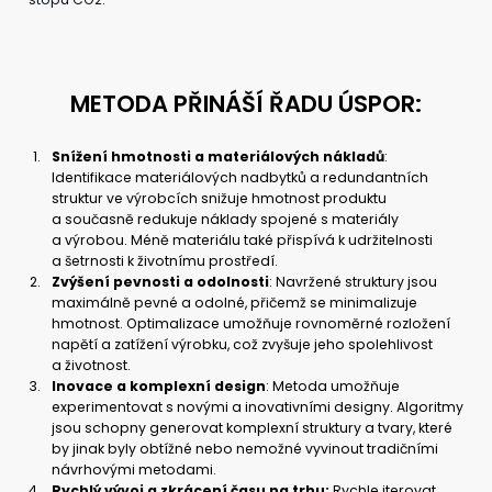
METODA PŘINÁŠÍ ŘADU ÚSPOR:
Snížení hmotnosti a materiálových nákladů
:
Identifikace materiálových nadbytků a redundantních
struktur ve výrobcích snižuje hmotnost produktu
a současně redukuje náklady spojené s materiály
a výrobou. Méně materiálu také přispívá k udržitelnosti
a šetrnosti k životnímu prostředí.
Zvýšení pevnosti a odolnosti
: Navržené struktury jsou
maximálně pevné a odolné, přičemž se minimalizuje
hmotnost. Optimalizace umožňuje rovnoměrné rozložení
napětí a zatížení výrobku, což zvyšuje jeho spolehlivost
a životnost.
Inovace a komplexní design
: Metoda umožňuje
experimentovat s novými a inovativními designy. Algoritmy
jsou schopny generovat komplexní struktury a tvary, které
by jinak byly obtížné nebo nemožné vyvinout tradičními
návrhovými metodami.
Rychlý vývoj a zkrácení času na trhu:
Rychle iterovat