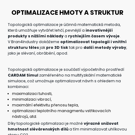
OPTIMALIZACE HMOTY A STRUKTUR
Topologická optimalizace je účinná matematická metoda,
která umožňuje vytvářet lehčí, pevnější a
inovativnější
produkty
s nižšími náklady
a
rychlejším časem vývoje
.
V Bran4Industry dokážeme
optimalizovat topologii i vnitřní
strukturu těles
jak
pro 3D tisk
tak pro
další metody výroby
,
jako je slévaní, obrábění, apod.
Topologická optimalizace je součástí výpočetního prostředí
CARDAM Simul
zaměřeného na multifyzikální matematické
simulace, což umožnuje optimalizovat návrh s ohledem na
kombinaci:
maximalizaci tuhosti,
minimalizaci vibrací,
maximální efektivitu přenosu tepla,
optimalizaci teplotního managmentu vstřikovacích
nástrojů, atd.
Díky topologické optimalizaci je možné
výrazně snižovat
hmotnost slévárenských dílů
a tím minimalizovat uhlíkovou
stopu CO2.