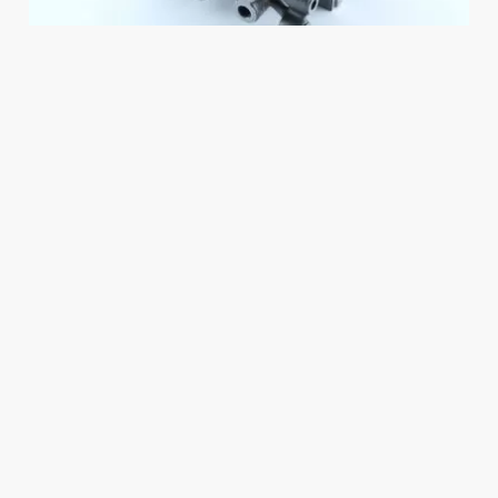
ODBORNÝ GARANT
Ondřej Kurkin
Jednatel společnosti Cardam s.r.o.
Zobrazit profil