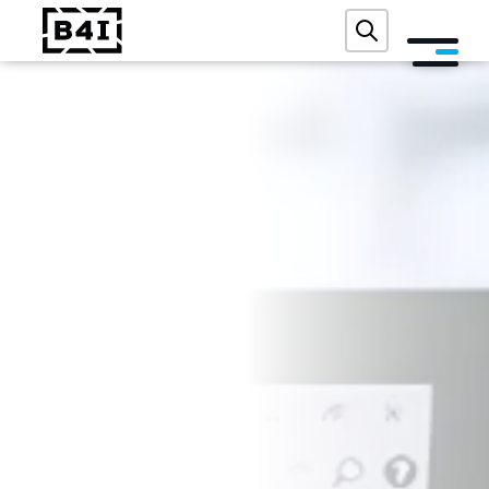
O NÁS
SLUŽBY A TECHNOLOGIE
AKADEMIE
REFERENCE
AKCE
BLOG
KONTAKT
DIGITÁLNÍ AUDIT ZDARMA