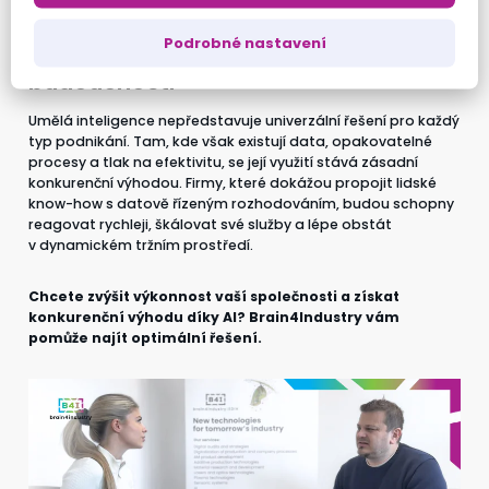
Podrobné nastavení
AI jako konkurenční výhoda
budoucnosti
Umělá inteligence nepředstavuje univerzální řešení pro každý
typ podnikání. Tam, kde však existují data, opakovatelné
procesy a tlak na efektivitu, se její využití stává zásadní
konkurenční výhodou. Firmy, které dokážou propojit lidské
know-how s datově řízeným rozhodováním, budou schopny
reagovat rychleji, škálovat své služby a lépe obstát
v dynamickém tržním prostředí.
Chcete zvýšit výkonnost vaší společnosti a získat
konkurenční výhodu díky AI? Brain4Industry vám
pomůže najít optimální řešení.