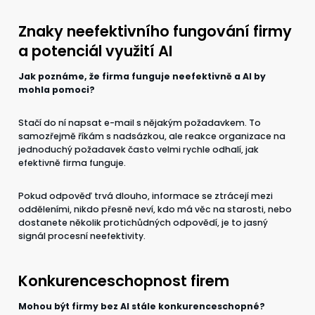
CZ
EN
Znaky neefektivního fungování firmy
a potenciál využití AI
Jak poznáme, že firma funguje neefektivně a AI by
mohla pomoci?
Stačí do ní napsat e-mail s nějakým požadavkem. To
samozřejmě říkám s nadsázkou, ale reakce organizace na
jednoduchý požadavek často velmi rychle odhalí, jak
efektivně firma funguje.
Pokud odpověď trvá dlouho, informace se ztrácejí mezi
odděleními, nikdo přesně neví, kdo má věc na starosti, nebo
dostanete několik protichůdných odpovědí, je to jasný
signál procesní neefektivity.
Konkurenceschopnost firem
Mohou být firmy bez AI stále konkurenceschopné?