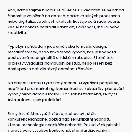
Ano, samozřejmě budou. Je důležité si uvědomit, že ne každá
činnost je založená na datech, opakovatelných procesech
nebo digitalizovatelných úkolech. Existuje celá řada oborů,
kde AI nedokáže nahradit lidský cit, zkušenost, intuici nebo
kreativitu.
Typickým příkladem jsou umělecká řemesla, design,
restaurátorství, nebo zakázková výroba, kde je hodnota
postavená na originalitě a lidském rukopisu. Stejně tak
projekty vyžadující individuální přístup, nebo řešení bez
dostupných dat zůstávají doménou člověka.
Na druhou stranu i tyto firmy mohou AI využívat podpůrně,
například pro marketing, komunikaci se zákazníky, plánování
výroby nebo administrativu. To však neznamená, že by AI
byla jádrem jejich podnikání.
Firmy, které AI nevyužijí vůbec, mohou být stále
konkurenceschopné, pokud nabízejí unikátní hodnotu,
kterou technologie nedokáže nahradit. Pokud však působí
v prostředí s vysokou konkurencí, standardizovanými