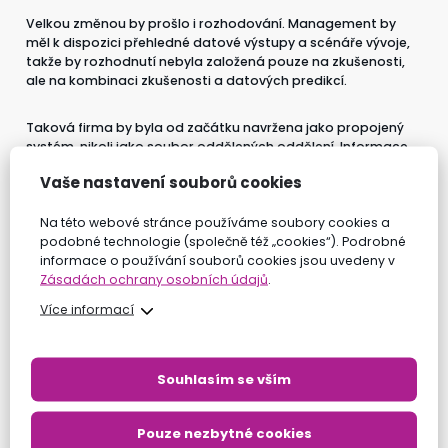
Velkou změnou by prošlo i rozhodování. Management by
měl k dispozici přehledné datové výstupy a scénáře vývoje,
takže by rozhodnutí nebyla založená pouze na zkušenosti,
ale na kombinaci zkušenosti a datových predikcí.
Taková firma by byla od začátku navržena jako propojený
systém, nikoli jako soubor oddělených oddělení. Informace
by nebyly uzamčené v jednotlivých týmech, ale plynule by
Vaše nastavení souborů cookies
procházely celou organizací.
Na této webové stránce používáme soubory cookies a
Už dnes existují firmy, které jsou z velké části
podobné technologie (společně též „cookies“). Podrobné
automatizované, a myslím si, že právě tímto směrem se
informace o používání souborů cookies jsou uvedeny v
bude ubírat většina nově vznikajících podniků. Neznamená
Zásadách ochrany osobních údajů
.
to, že lidé zmizí z procesu, ale jejich role se posune od
vykonávání rutinní práce k dohledu nad systémy, řešení
Více informací
výjimek a strategickému řízení.
Firmy založené dnes mají výhodu v tom, že nejsou zatížené
Souhlasím se vším
starými procesy. Mohou rovnou navrhnout fungování tak,
aby bylo efektivní, datově řízené a připravené na
budoucnost.
Pouze nezbytné cookies