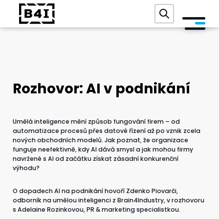
O NÁS
SLUŽBY A TECHNOLOGIE
Rozhovor: AI v podnikání
AKADEMIE
REFERENCE
Umělá inteligence mění způsob fungování firem – od
automatizace procesů přes datové řízení až po vznik zcela
AKCE
nových obchodních modelů. Jak poznat, že organizace
funguje neefektivně, kdy AI dává smysl a jak mohou firmy
BLOG
navržené s AI od začátku získat zásadní konkurenční
výhodu?
KONTAKT
O dopadech AI na podnikání hovoří Zdenko Piovarči,
odborník na umělou inteligenci z Brain4Industry, v rozhovoru
s Adelaine Rozinkovou, PR & marketing specialistkou.
DIGITÁLNÍ AUDIT ZDARMA