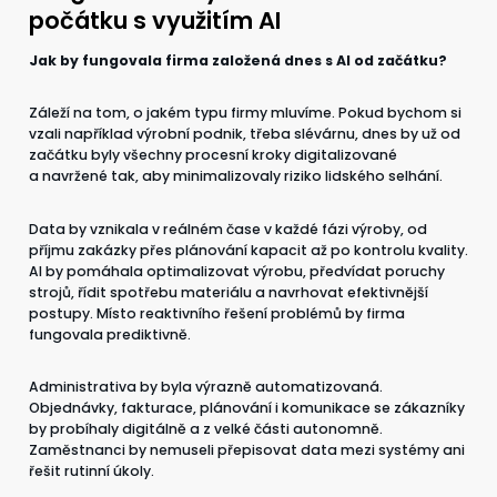
počátku s využitím AI
Jak by fungovala firma založená dnes s AI od začátku?
Záleží na tom, o jakém typu firmy mluvíme. Pokud bychom si
vzali například výrobní podnik, třeba slévárnu, dnes by už od
začátku byly všechny procesní kroky digitalizované
a navržené tak, aby minimalizovaly riziko lidského selhání.
Data by vznikala v reálném čase v každé fázi výroby, od
příjmu zakázky přes plánování kapacit až po kontrolu kvality.
AI by pomáhala optimalizovat výrobu, předvídat poruchy
strojů, řídit spotřebu materiálu a navrhovat efektivnější
postupy. Místo reaktivního řešení problémů by firma
fungovala prediktivně.
Administrativa by byla výrazně automatizovaná.
Objednávky, fakturace, plánování i komunikace se zákazníky
by probíhaly digitálně a z velké části autonomně.
Zaměstnanci by nemuseli přepisovat data mezi systémy ani
řešit rutinní úkoly.