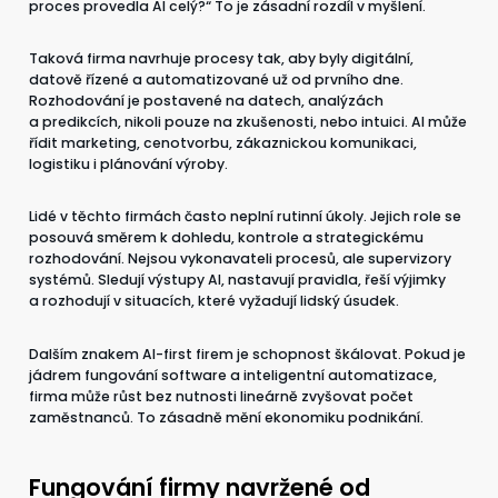
proces provedla AI celý?“ To je zásadní rozdíl v myšlení.
Taková firma navrhuje procesy tak, aby byly digitální,
datově řízené a automatizované už od prvního dne.
Rozhodování je postavené na datech, analýzách
a predikcích, nikoli pouze na zkušenosti, nebo intuici. AI může
řídit marketing, cenotvorbu, zákaznickou komunikaci,
logistiku i plánování výroby.
Lidé v těchto firmách často neplní rutinní úkoly. Jejich role se
posouvá směrem k dohledu, kontrole a strategickému
rozhodování. Nejsou vykonavateli procesů, ale supervizory
systémů. Sledují výstupy AI, nastavují pravidla, řeší výjimky
a rozhodují v situacích, které vyžadují lidský úsudek.
Dalším znakem AI-first firem je schopnost škálovat. Pokud je
jádrem fungování software a inteligentní automatizace,
firma může růst bez nutnosti lineárně zvyšovat počet
zaměstnanců. To zásadně mění ekonomiku podnikání.
Fungování firmy navržené od