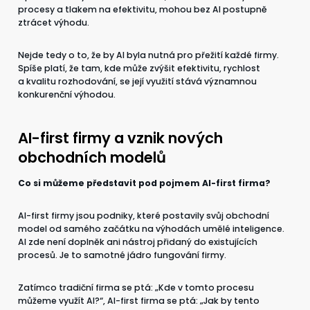
procesy a tlakem na efektivitu, mohou bez AI postupně
ztrácet výhodu.
Nejde tedy o to, že by AI byla nutná pro přežití každé firmy.
Spíše platí, že tam, kde může zvýšit efektivitu, rychlost
a kvalitu rozhodování, se její využití stává významnou
konkurenční výhodou.
AI-first firmy a vznik nových
obchodních modelů
Co si můžeme představit pod pojmem AI-first firma?
AI-first firmy jsou podniky, které postavily svůj obchodní
model od samého začátku na výhodách umělé inteligence.
AI zde není doplněk ani nástroj přidaný do existujících
procesů. Je to samotné jádro fungování firmy.
Zatímco tradiční firma se ptá: „Kde v tomto procesu
můžeme využít AI?“, AI-first firma se ptá: „Jak by tento