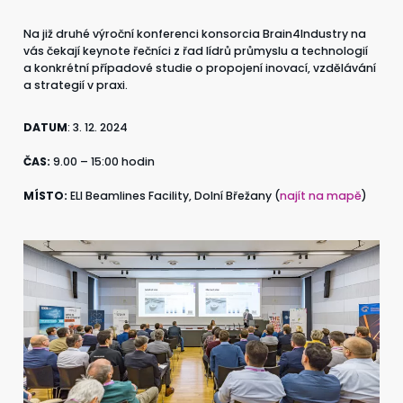
CZ
EN
Na již druhé výroční konferenci konsorcia Brain4Industry na
vás čekají keynote řečníci z řad lídrů průmyslu a technologií
a konkrétní případové studie o propojení inovací, vzdělávání
a strategií v praxi.
DATUM
: 3. 12. 2024
ČAS:
9.00 – 15:00 hodin
MÍSTO:
ELI Beamlines Facility, Dolní Břežany (
najít na mapě
)