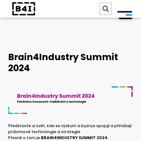
O NÁS
SLUŽBY A TECHNOLOGIE
Brain4Industry Summit
AKADEMIE
2024
REFERENCE
AKCE
BLOG
KONTAKT
Představte si svět, kde se výzkum a byznys spojují a přinášejí
průlomové technologie a strategie.
DIGITÁLNÍ AUDIT ZDARMA
Přesně o tom je
BRAIN4INDUSTRY SUMMIT 2024.