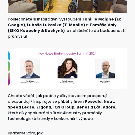
Poslechněte si inspirativní vystoupení
Tanii le Moigne (Ex
Google)
,
Luboše Lukasíka (T-Mobile)
a
Tomáše Valy
(SIKO Koupelny & Kuchyně)
, a nahlédněte do budoucnosti
průmyslu!
Chcete vědět, jak podniky díky inovacím prosperují
a expandují? Inspirujte se příběhy firem
Posedla, Naut,
Speed Lease, Ergona, IQS Group, Beneš a Lát, Adore
,
které díky spolupráci s Brain4Industry proměnily
technologické trendy v konkurenční výhodu.
Ukážeme vám, jak: