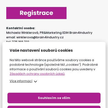
Kontaktní osoba:
Michaela Winklerová, PR&Marketing EDIH Brain4Industry
email: winklerova@brain4industry.cz
tel: 775 168 722
Vaše nastavení souborů cookies
VŠECHNY UDÁLOSTI
Na této webové stránce používáme soubory cookies a
podobné technologie (společně též „cookies“). Podrobné
informace o používání souborů cookies jsou uvedeny v
Zásadách ochrany osobních údajů
.
Sdílet:
Více informací
Copy
LinkedIn
Twitter
Link
Souhlasím se vším