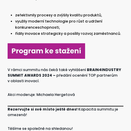
zefektivnily procesy a zvýšily kvalitu produktů,
využily moderní technologie pro růst a udržení
konkurenceschopnosti,
řídily inovace strategicky a posílily rozvoj zaměstnanců.
V rámci summitu nás čeká také vyhlášení
BRAIN4INDUSTRY
SUMMIT AWARDS 2024 –
předání ocenění TOP partnerům
v oblasti inovací.
Akci moderuje: Michaela Hergetová
Rezervujte si své místo ještě dnes!
Kapacita summitu je
omezená!
Těšíme se společně na shledanou!