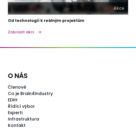
Akce
Od technologií k reálným projektům
Zobrazit akci
O NÁS
Členové
Co je Brain4Industry
EDIH
Řídící výbor
Experti
Infrastruktura
Kontakt