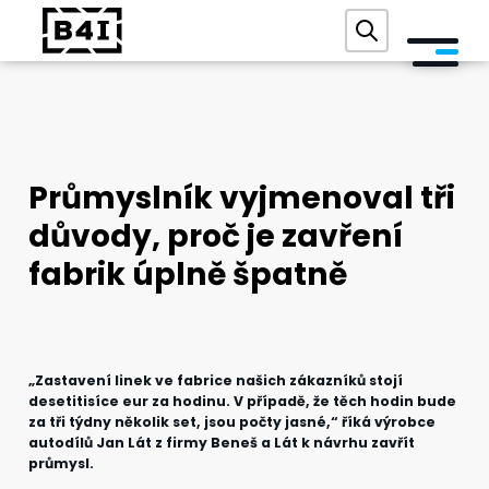
O NÁS
SLUŽBY A TECHNOLOGIE
Průmyslník vyjmenoval tři
AKADEMIE
důvody, proč je zavření
REFERENCE
fabrik úplně špatně
AKCE
BLOG
„Zastavení linek ve fabrice našich zákazníků stojí
desetitisíce eur za hodinu. V případě, že těch hodin bude
KONTAKT
za tři týdny několik set, jsou počty jasné,“ říká výrobce
autodílů Jan Lát z firmy Beneš a Lát k návrhu zavřít
průmysl.
DIGITÁLNÍ AUDIT ZDARMA