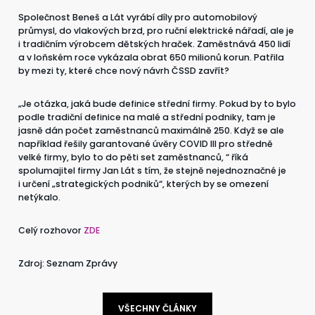
Společnost Beneš a Lát vyrábí díly pro automobilový
CZ
EN
průmysl, do vlakových brzd, pro ruční elektrické nářadí, ale je
i tradičním výrobcem dětských hraček. Zaměstnává 450 lidí
a v loňském roce vykázala obrat 650 milionů korun. Patřila
by mezi ty, které chce nový návrh ČSSD zavřít?
„Je otázka, jaká bude definice střední firmy. Pokud by to bylo
podle tradiční definice na malé a střední podniky, tam je
jasně dán počet zaměstnanců maximálně 250. Když se ale
například řešily garantované úvěry COVID III pro středně
velké firmy, bylo to do pěti set zaměstnanců, “ říká
spolumajitel firmy Jan Lát s tím, že stejně nejednoznačné je
i určení „strategických podniků“, kterých by se omezení
netýkalo.
Celý rozhovor
ZDE
Zdroj: Seznam Zprávy
VŠECHNY ČLÁNKY