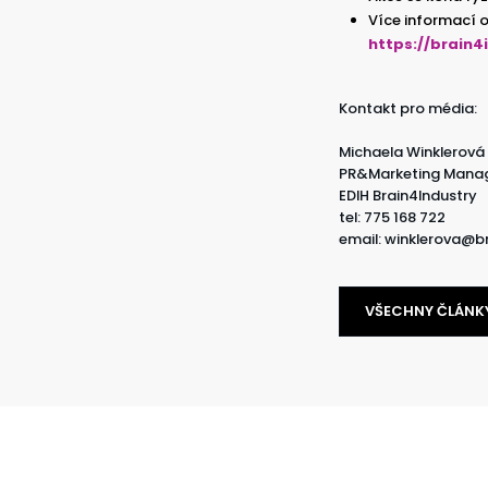
Více informací o
https://brain
Kontakt pro média:
Michaela Winklerová
PR&Marketing Mana
EDIH Brain4Industry
tel: 775 168 722
email: winklerova@b
VŠECHNY ČLÁNK