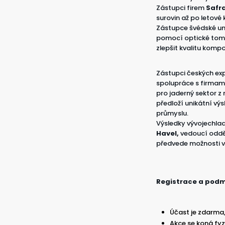
Zástupci firem
Safr
surovin až po letov
Zástupce švédské un
pomocí optické tomo
zlepšit kvalitu komp
Zástupci českých ex
spolupráce s firmam
pro jaderný sektor z
předloží unikátní vý
průmyslu.
Výsledky vývojechla
Havel,
vedoucí oddě
předvede možnosti vý
Registrace a podm
Účast je zdarma,
Akce se koná fyz