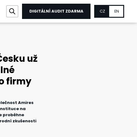
DIGITÁLNÍ AUDIT ZDARMA
CZ
EN
 Česku už
álné
o firmy
olečnost Amires
instituce na
ce proběhne
árodní zkušenosti