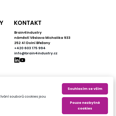
Y
KONTAKT
Brain4Industry
náměstí Věslava Michalika 933
252 41 Dolní Břežany
+420 603 175 994
info@brain4industry.cz
Souhlasím se vším
ívání souborů cookies jsou
Pouze nezbytné
cookies