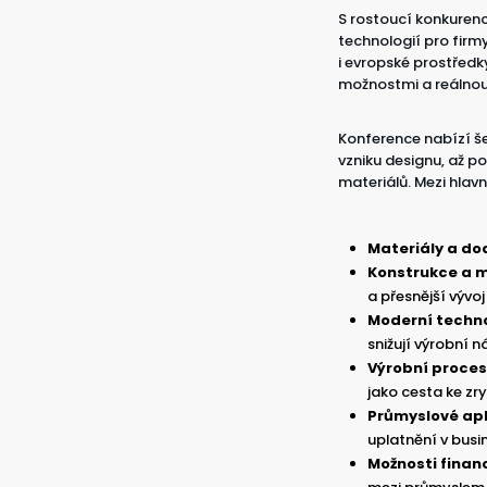
S rostoucí konkurenc
technologií pro firmy
i evropské prostředk
možnostmi a reálnou 
Konference nabízí še
vzniku designu, až p
materiálů. Mezi hlavn
Materiály a do
Konstrukce a 
a přesnější vývoj 
Moderní techno
snižují výrobní 
Výrobní proces
jako cesta ke zr
Průmyslové apl
uplatnění v busi
Možnosti finan