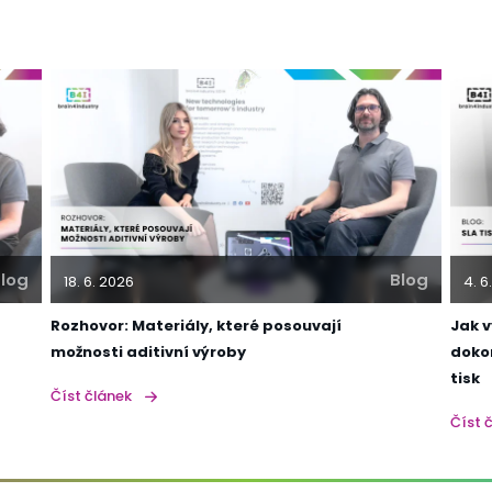
log
Blog
18. 6. 2026
4. 6
Rozhovor: Materiály, které posouvají
Jak 
možnosti aditivní výroby
doko
tisk
Číst článek
Číst 