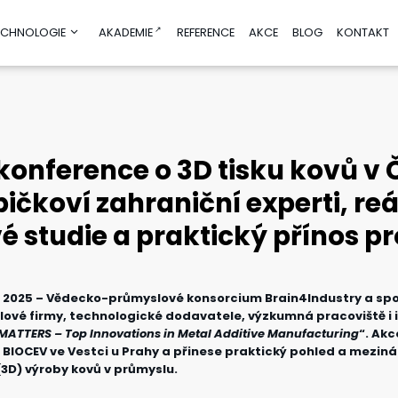
TECHNOLOGIE
AKADEMIE
REFERENCE
AKCE
BLOG
KONTAKT
oj produktu,
Poradenství a vzdělávání
y
n
Vzdělávání
 konference o 3D tisku kovů v
lace
Test before Invest
malizace
AI Helpdesk
Špičkoví zahraniční experti, re
AI/DIGI akcelerátor
Poradenství v oblasti udržitelnosti
é studie a praktický přínos pr
Finanční poradenství pro inovace
m a vývoj
 9. 2025 – Vědecko-průmyslové konsorcium Brain4Industry a sp
ika
ové firmy, technologické dodavatele, výzkumná pracoviště i 
nologie
MATTERS – Top Innovations in Metal Additive Manufacturing
“. Ak
ogie
le BIOCEV ve Vestci u Prahy a přinese praktický pohled a mezin
 (3D) výroby kovů v průmyslu.