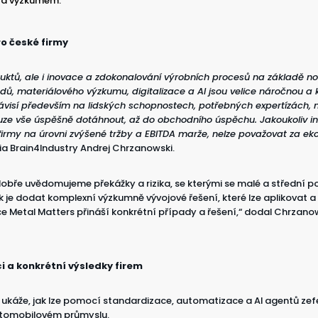
 a výzkumem.
ro české firmy
duktů, ale i inovace a zdokonalování výrobních procesů na základě n
dů, materiálového výzkumu, digitalizace a AI jsou velice náročnou a
závisí především na lidských schopnostech, potřebných expertízách,
uze vše úspěšně dotáhnout, až do obchodního úspěchu. Jakoukoliv ino
firmy na úrovni zvýšené tržby a EBITDA marže, nelze považovat za e
cia Brain4Industry Andrej Chrzanowski.
 dobře uvědomujeme překážky a rizika, se kterými se malé a střední
k je dodat komplexní výzkumně vývojové řešení, které lze aplikovat 
e Metal Matters přináší konkrétní případy a řešení,“ dodal Chrzanow
i a konkrétní výsledky firem
ukáže, jak lze pomocí standardizace, automatizace a AI agentů zefe
utomobilovém průmyslu.