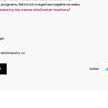
 programu, řečnících a registraci najdete na webu
4industry.my.canva.site/metal-matters/
ger
rain4industry.cz
Y
Sdílet:
Cop
Link