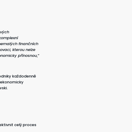
ových
 komplexní
 nemalých finančních
vaci, kterou nelze
konomicky přínosnou
,“
 podniky každodenně
a ekonomicky
ski.
ktivnit celý proces