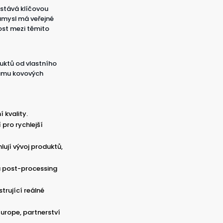
 stává klíčovou
růmysl má veřejné
st mezi těmito
duktů od vlastního
zkumu kovových
 kvality.
pro rychlejší
lují vývoj produktů,
a post-processing
trující reálné
Europe, partnerství