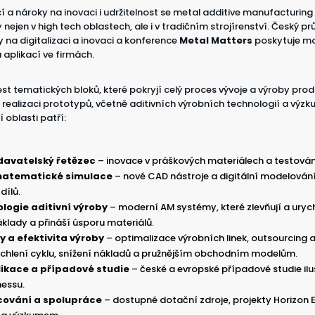
í a nároky na inovaci i udržitelnost se metal additive manufacturing
 nejen v high tech oblastech, ale i v tradičním strojírenství. Český p
y na digitalizaci a inovaci a konference
Metal Matters
poskytuje mo
aplikací ve firmách.
st tematických bloků, které pokryjí celý proces vývoje a výroby pro
o realizaci prototypů, včetně aditivních výrobních technologií a vý
í oblasti patří:
davatelský řetězec
– inovace v práškových materiálech a testování
matematické simulace
– nové CAD nástroje a digitální modelování 
dílů.
logie aditivní výroby
– moderní AM systémy, které zlevňují a urych
náklady a přináší úsporu materiálů.
y a efektivita výroby
– optimalizace výrobních linek, outsourcing 
ychlení cyklu, snížení nákladů a pružnějším obchodním modelům.
ikace a případové studie
– české a evropské případové studie ilus
nessu.
cování a spolupráce
– dostupné dotační zdroje, projekty Horizon 