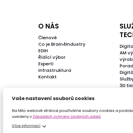
O NÁS
SLU
TEC
Členové
Co je Brain4Industry
Digita
EDIH
AM vý
Řídící výbor
výrob
Experti
Porad
Infrastruktura
Digit
Kontakt
Služb
3D ti
Vaše nastavení souborů cookies
Na této webové stránce používáme soubory cookies a podobné
uvedeny v
Zásadách ochrany osobních údajů
.
Více informací