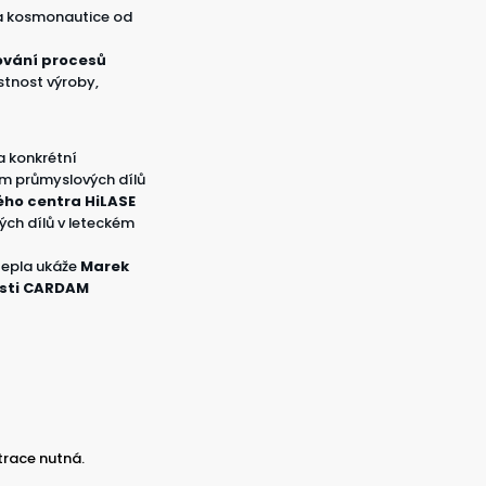
í a kosmonautice od
ování procesů
stnost výroby,
a konkrétní
ím průmyslových dílů
ého centra HiLASE
ých dílů v leteckém
tepla ukáže
Marek
osti CARDAM
trace nutná.