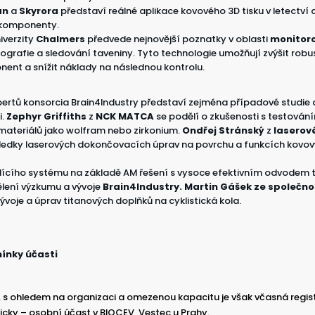
an
a
Skyrora
představí reálné aplikace kovového 3D tisku v letectv
é komponenty.
iverzity
Chalmers
předvede nejnovější poznatky v oblasti
monitor
grafie a sledování taveniny. Tyto technologie umožňují zvýšit robu
onent a snížit náklady na následnou kontrolu.
pertů konsorcia Brain4Industry představí zejména případové studie 
i.
Zephyr Griffiths
z
NCK MATCA
se podělí o zkušenosti s testován
 materiálů jako wolfram nebo zirkonium.
Ondřej Stránský
z
laserov
sledky laserových dokončovacích úprav na povrchu a funkcích kovov
dícího systému na základě AM řešení s vysoce efektivním odvodem 
lení výzkumu a vývoje
Brain4Industry. Martin Gášek ze společn
voje a úprav titanových doplňků na cyklistická kola.
ínky účasti
 s ohledem na organizaci a omezenou kapacitu je však včasná regis
icky – osobní účast v BIOCEV, Vestec u Prahy.