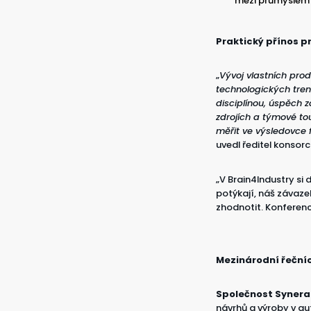
mezi průmyslem
Praktický přínos p
„
Vývoj vlastních pro
technologických tren
disciplínou, úspěch 
zdrojích a týmové to
měřit ve výsledovce 
uvedl ředitel konsor
„V Brain4Industry si
potýkají, náš závaze
zhodnotit. Konferenc
Mezinárodní řečníc
Společnost Synera
návrhů a výroby v a