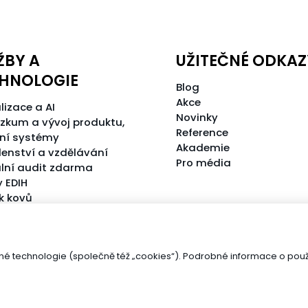
ŽBY A
UŽITEČNÉ ODKAZ
HNOLOGIE
Blog
Akce
lizace a AI
Novinky
zkum a vývoj produktu,
Reference
ní systémy
Akademie
enství a vzdělávání
Pro média
ální audit zdarma
y EDIH
sk kovů
 technologie (společně též „cookies“). Podrobné informace o použ
Otevřít nastavení preferencí cookies.