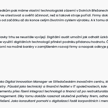
ředkům pak máme vlastní technologické zázemí v Dolních Břežanech,
rve otestovat a ověřit účinnost, než si takové stroje pořídí. Firmy d
od začátku až do konce celým životním cyklem výrobku. A k tomu d
vky trhu se neustále vyvíjejí. Digitální audit umožní jak odhalit úzk
že využití digitálních technologií přinést podniku přidanou hodnotu. 
orní na možné bariéry v zamýšleném rozvoji firmy a naopak odkryje p
ako Digital Innovation Manager ve Středočeském inovačním centru, k
try. Působil jako technický a finanční ředitel v IT společnostech, kde
entu přes řízení integrací technologií a financí až po restrukturaliz
anagement. Díky tomu dokáže rozeznat skutečné potřeby firem, odhal
řešení.
Jako konzultant pomohl s digitalizací řadě korporátních i menš