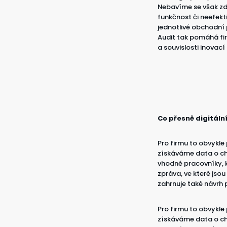
Nebavíme se však zdal
funkčnost či neefekti
jednotlivé obchodní p
Audit tak pomáhá f
a souvislosti inovací
Co přesně digitáln
Pro firmu to obvykle
získáváme data o cho
vhodné pracovníky, k
zpráva, ve které jso
zahrnuje také návrh p
Pro firmu to obvykle
získáváme data o cho