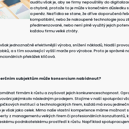
auditu však je, aby se firmy nepouštěly do digitaliza
a chybně, protože to je může v konečném důsledku 
a peněz. Nezřídka se stane, že dříve doporučená řeš
kompatibilní, nebo že nakoupené technologie jsou 
předimenzované, nebo není plně využitý jejich potenci
každou firmu velké ztráty.
e však jednoznačně efektivnější výroba, snížení nákladů, hladší provo
bků, a s tím související vyšší marže pro výrobce. Proto je správné n
ncionálních překážek klíčová.
merčním subjektům může konsorcium nabídnout?
omáhat firmám k růstu a zvyšovat jejich konkurenceschopnost. Op
ováni jakýmkoliv následným prodejem. Stojíme v naší spolupráci vždy
pičkových institucí a technologických firem, každá má svou jedineč
 je však jako celek. Mimo naše vlastní kompetence máme možnost 
erty z managementu velkých firem či profesionálních konzultantů, 
skému podnikatelskému prostředí k růstu. Například spolupracujeme