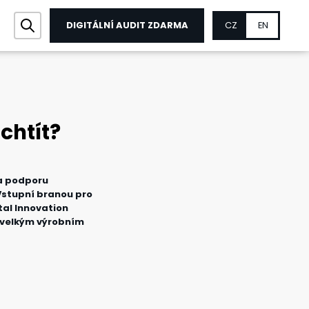
DIGITÁLNÍ AUDIT ZDARMA
CZ
EN
 chtít?
na podporu
 Vstupní branou pro
tal Innovation
 velkým výrobním