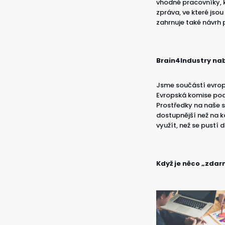
vhodné pracovníky, k
zpráva, ve které jso
zahrnuje také návrh p
Brain4Industry nab
Jsme součástí evrops
Evropská komise podpo
Prostředky na naše s
dostupnější než na k
využít, než se pustí
Když je něco „zdar