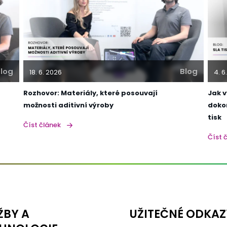
log
Blog
18. 6. 2026
4. 6
Rozhovor: Materiály, které posouvají
Jak 
možnosti aditivní výroby
doko
tisk
Číst článek
Číst 
ŽBY A
UŽITEČNÉ ODKAZ