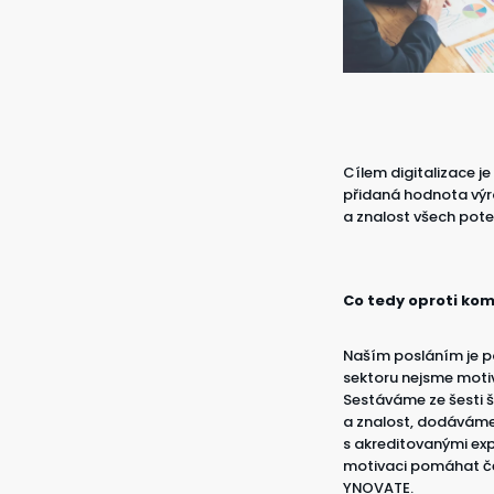
Cílem digitalizace j
přidaná hodnota výro
a znalost všech pote
Co tedy oproti ko
Naším posláním je p
sektoru nejsme motiv
Sestáváme ze šesti š
a znalost, dodáváme
s akreditovanými exp
motivaci pomáhat če
YNOVATE.