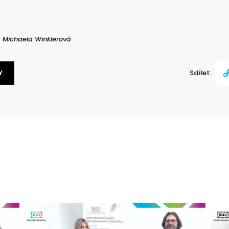
: Michaela Winklerová
Y
Sdílet:
Cop
Link