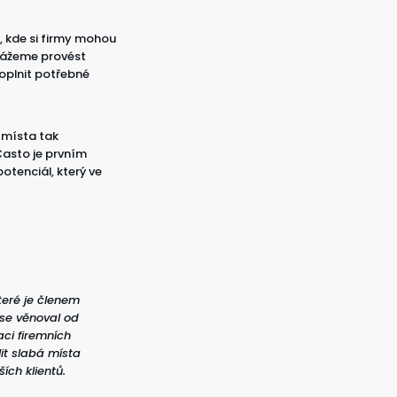
 kde si firmy mohou
okážeme provést
oplnit potřebné
á místa tak
Často je prvním
otenciál, který ve
teré je členem
 se věnoval od
aci firemních
it slabá místa
ích klientů.