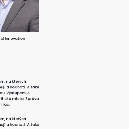
tal Innovation
ám, na kterých
ují a hodnotí. A také
edu. Výstupem je
itická místa. Zpráva
í řád.
ám, na kterých
ují a hodnotí. A také