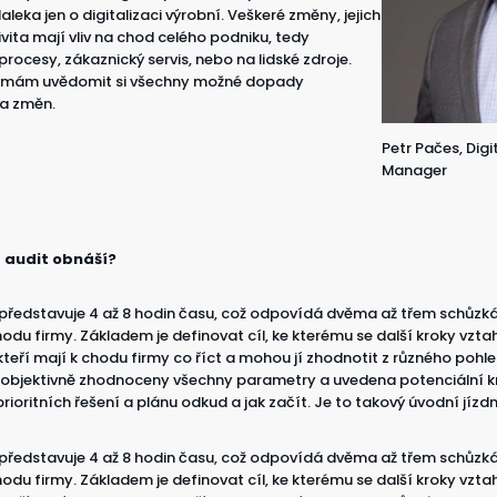
eka jen o digitalizaci výrobní. Veškeré změny, jejich
vita mají vliv na chod celého podniku, tedy
rocesy, zákaznický servis, nebo na lidské zdroje.
irmám uvědomit si všechny možné dopady
 a změn.
Petr Pačes, Digi
Manager
í audit obnáší?
 představuje 4 až 8 hodin času, což odpovídá dvěma až třem schůzk
du firmy. Základem je definovat cíl, ke kterému se další kroky vztah
teří mají k chodu firmy co říct a mohou jí zhodnotit z různého pohl
u objektivně zhodnoceny všechny parametry a uvedena potenciální kr
rioritních řešení a plánu odkud a jak začít. Je to takový úvodní jízdn
 představuje 4 až 8 hodin času, což odpovídá dvěma až třem schůzk
du firmy. Základem je definovat cíl, ke kterému se další kroky vztah