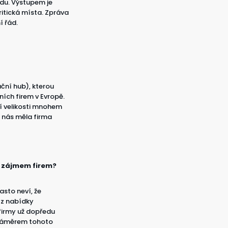
edu. Výstupem je
itická místa. Zpráva
í řád.
ační hub), kterou
ních firem v Evropě.
ší velikosti mnohem
u nás měla firma
 a zájmem firem?
asto neví, že
 z nabídky
firmy už dopředu
. Záměrem tohoto