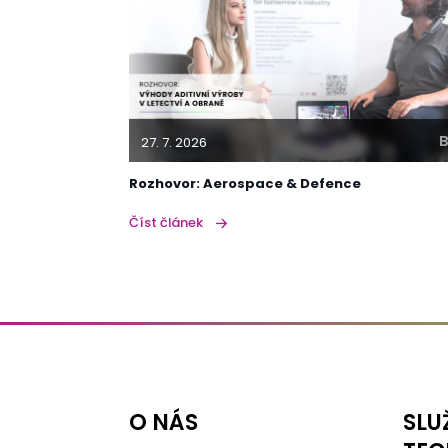
B
27. 7. 2026
Rozhovor: Aerospace & Defence
Číst článek
O NÁS
SLU