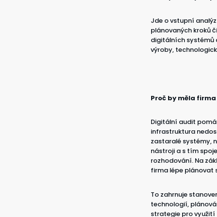
Jde o vstupní analýz
plánovaných kroků či
digitálních systémů 
výroby, technologick
Proč by měla firma 
Digitální audit pomáh
infrastruktura nedo
zastaralé systémy, 
nástroji a s tím spo
rozhodování. Na zákl
firma lépe plánovat 
To zahrnuje stanoven
technologií, plánová
strategie pro využit