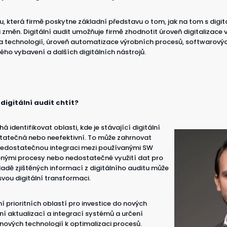
u, která firmě poskytne základní představu o tom, jak na tom s digita
 změn. Digitální audit umožňuje firmě zhodnotit úroveň digitalizace v
a technologií, úroveň automatizace výrobních procesů, softwarových
ého vybavení a dalších digitálních nástrojů.
digitální audit chtít?
á identifikovat oblasti, kde je stávající digitální
statečná nebo neefektivní. To může zahrnovat
nedostatečnou integraci mezi používanými SW
jenými procesy nebo nedostatečné využití dat pro
adě zjištěných informací z digitálního auditu může
svou digitální transformaci.
í prioritních oblastí pro investice do nových
ní aktualizací a integrací systémů a určení
í nových technologií k optimalizaci procesů.