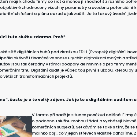
teří mají k chodu firmy co říct a mohou jí zhodnotit z různého pohl
u objektivně zhodnoceny všechny parametry a uvedena potenciální kr
rioritních řešení a plánu odkud a jak začít. Je to takový úvodní jízdn
ízí tuto službu zdarma. Proč?
ké sítě digitálních hubů pod zkratkou EDIH (Evropský digitální inov
řila aktivně i finančně ve snaze urychlit digitalizaci malých a střed
lužby jsou tak čerpány v rámci podpory de minimis a pro firmy men
omerčním trhu. Digitální audit je vůbec tou první službou, kterou by 
 do větších transformačních projektů.
ma“, často je o to velký zájem. Jak je to s digitálním auditem
V tomto případě je situace poněkud odlišná. Firmy č
o podobnou službu mohou žádat a vycházejí hlavně
komerčních subjektů. Setkávám se také s tím, že se 
malinko bojí, co v jejich střevech vlastně odhalíme