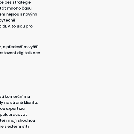
ce bez strategie
stát mnoho času
ení nejsou s novými
zbytečně
ál. A to jsou pro
z, a především vyšší
astavení digitalizace
roti komerčnímu
 na straně klienta.
nou expertízu
spolupracovat
kteří mají shodnou
 s externí sítí