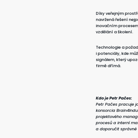
Díky veřejným prost
navržená řešení nejp
inovačním procesem 
vzdělání a školení.
Technologie a požada
i potenciály, kde mů
signálem, který upoz
firmě dřímá.
Kdo je Petr Pačes:
Petr Pačes pracuje j
konsorcia Brain4Indus
projektového managem
procesů a interní m
a doporučit správné 